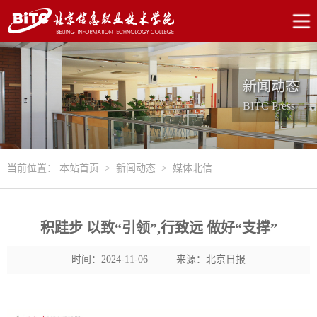
新闻动态
BITC Press
当前位置：
本站首页
>
新闻动态
>
媒体北信
积跬步 以致“引领”,行致远 做好“支撑”
时间：2024-11-06
来源：北京日报