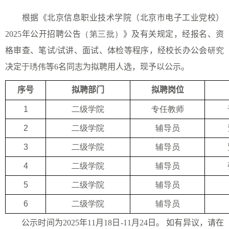
根据《北京信息职业技术学院（北京市电子工业党校）
2025
年公开招聘公告
（第三批）
》及有关规定，经报名、资
格审查、笔试
/
试讲、面试、体检等程序，经校长办公会
研究
决定
于琇伟
等
6
名同志为拟聘用人选，现予以公示。
序号
拟聘部门
拟聘岗位
1
二级学院
专任教师
2
二级学院
辅导员
3
二级学院
辅导员
4
二级学院
辅导员
5
二级学院
辅导员
6
二级学院
辅导员
公示时间为
202
5
年
11
月
18
日
-
11
月
24
日。
如有异议，请在