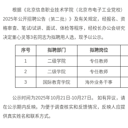
根据《北京信息职业技术学院（北京市电子工业党校）
2025
年公开招聘公告
（第二批）
》及有关规定，经报名、资
格审查、笔试
/
试讲、面试、体检等程序，经校长办公会
研究
决定
董心灵
等
3
名同志为拟聘用人选，现予以公示。
序号
拟聘部门
拟聘岗位
1
二级学院
专任教师
2
二级学院
专任教师
3
国际教育学院
海外业务干事
公示时间为
202
5
年
10
月
21
日
-
10
月
27
日。
如有异议，请
在公示期内反映。为便于调查核实和反馈情况，反映人应提
供真实姓名和联系方式。