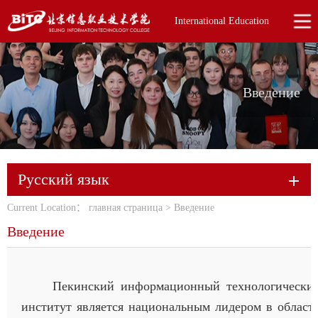
International Education
Введение
Русский язык
Current Location：
главная страница
>
Введение
Введение
Пекинский информационный технологически
институт является национальным лидером в област