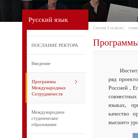
Русский язык
Current Location：
глав
Программы
ПОСЛАНИЕ РЕКТОРА
Введение
Институт у
ряд проект
Программы
Россией , Е
Международных
Сотрудничеств
совместных
языках, пр
Международное
качество п
студенческое
высшего уро
образование