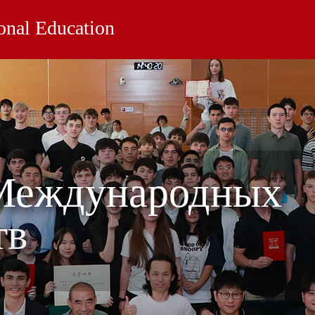
ional Education
Международных
тв